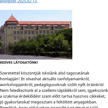
Bejegyzés 2025.02.13.
KEDVES LÁTOGATÓNK!
Szeretettel köszöntjük iskolánk alsó tagozatának
honlapján! Itt olvashat aktuális tanfolyamainkról,
workshopjainkról, pedagógusoknak szóló nyílt óráinkról.
Nem feledkeztünk el a szellemi táplálékról sem, igyekszünk
a szakmai érdeklődést szem előtt tartva hasznos cikkeket,
jó gyakorlatokat megosztani a feltöltött anyagokban.
Reméljük, hogy oldalunkon inspiráló tartalmakat talál