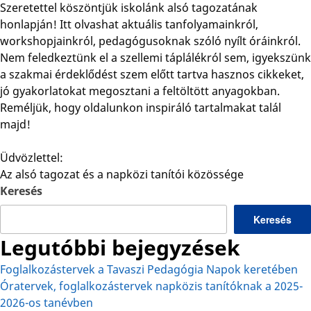
Szeretettel köszöntjük iskolánk alsó tagozatának
honlapján! Itt olvashat aktuális tanfolyamainkról,
workshopjainkról, pedagógusoknak szóló nyílt óráinkról.
Nem feledkeztünk el a szellemi táplálékról sem, igyekszünk
a szakmai érdeklődést szem előtt tartva hasznos cikkeket,
jó gyakorlatokat megosztani a feltöltött anyagokban.
Reméljük, hogy oldalunkon inspiráló tartalmakat talál
majd!
Üdvözlettel:
Az alsó tagozat és a napközi tanítói közössége
Keresés
Keresés
Legutóbbi bejegyzések
Foglalkozástervek a Tavaszi Pedagógia Napok keretében
Óratervek, foglalkozástervek napközis tanítóknak a 2025-
2026-os tanévben