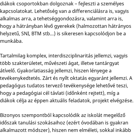
diákok csoportokban dolgoznak – fejleszti a személyes
kapcsolatokat. Lehetőség van a differenciálásra is, vagyis
alkalmas arra, a tehetséggondozásra, valamint arra is,
hogy a hátrányban lévő gyerekek (halmozottan hátrányos
helyzetű, SNI, BTM stb…) is sikeresen kapcsolódjon be a
munkába.
Tartalmilag komplex, interdiszciplinaritás jellemzi, vagyis
több szakterületet, művészeti ágat, illetve tantárgyat
átívelő. Gyakorlatiasság jellemzi, hiszen lényege a
tevékenykedtetés. Zárt és nyílt oktatás egyaránt jellemzi. A
pedagógus tudatos tervező tevékenysége lehetővé teszi,
hogy a pedagógiai cél távlati (időnként rejtett), míg a
diákok célja az éppen aktuális feladatok, projekt elvégzése.
Bizonyos szempontból kapcsolódik az iskolát megelőző
időszak tanulási szokásaihoz (ezért óvodában is gyakran
alkalmazott módszer), hiszen nem elméleti, sokkal inkább