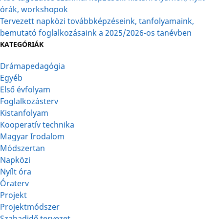
órák, workshopok
Tervezett napközi továbbképzéseink, tanfolyamaink,
bemutató foglalkozásaink a 2025/2026-os tanévben
KATEGÓRIÁK
Drámapedagógia
Egyéb
Első évfolyam
Foglalkozásterv
Kistanfolyam
Kooperatív technika
Magyar Irodalom
Módszertan
Napközi
Nyílt óra
Óraterv
Projekt
Projektmódszer
Szabadidő tervezet