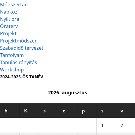
Módszertan
Napközi
Nyílt óra
Óraterv
Projekt
Projektmódszer
Szabadidő tervezet
Tanfolyam
Tanulásirányítás
Workshop
2024-2025-ÖS TANÉV
2026. augusztus
h
K
s
c
p
s
v
1
2