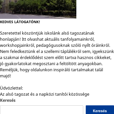
KEDVES LÁTOGATÓNK!
Szeretettel köszöntjük iskolánk alsó tagozatának
honlapján! Itt olvashat aktuális tanfolyamainkról,
workshopjainkról, pedagógusoknak szóló nyílt óráinkról.
Nem feledkeztünk el a szellemi táplálékról sem, igyekszünk
a szakmai érdeklődést szem előtt tartva hasznos cikkeket,
jó gyakorlatokat megosztani a feltöltött anyagokban.
Reméljük, hogy oldalunkon inspiráló tartalmakat talál
majd!
Üdvözlettel:
Az alsó tagozat és a napközi tanítói közössége
Keresés
Keresés