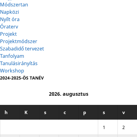
Módszertan
Napközi
Nyílt óra
Óraterv
Projekt
Projektmódszer
Szabadidő tervezet
Tanfolyam
Tanulásirányítás
Workshop
2024-2025-ÖS TANÉV
2026. augusztus
h
K
s
c
p
s
v
1
2