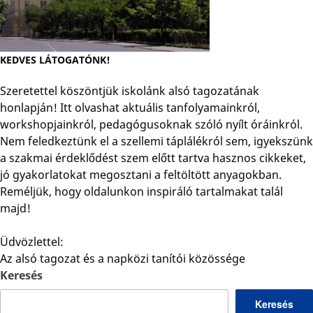
KEDVES LÁTOGATÓNK!
Szeretettel köszöntjük iskolánk alsó tagozatának
honlapján! Itt olvashat aktuális tanfolyamainkról,
workshopjainkról, pedagógusoknak szóló nyílt óráinkról.
Nem feledkeztünk el a szellemi táplálékról sem, igyekszünk
a szakmai érdeklődést szem előtt tartva hasznos cikkeket,
jó gyakorlatokat megosztani a feltöltött anyagokban.
Reméljük, hogy oldalunkon inspiráló tartalmakat talál
majd!
Üdvözlettel:
Az alsó tagozat és a napközi tanítói közössége
Keresés
Keresés