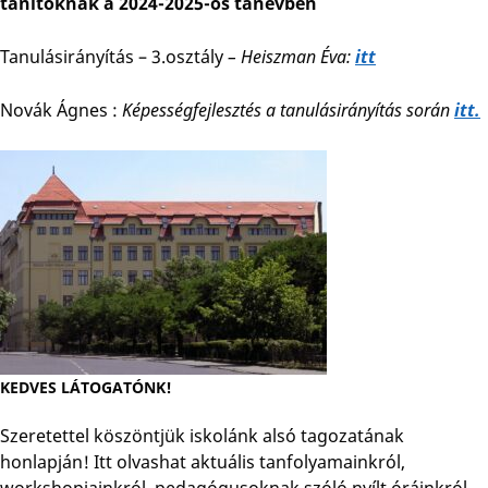
tanítóknak a 2024-2025-ös tanévben
Tanulásirányítás – 3.osztály
– Heiszman Éva:
itt
Novák Ágnes :
Képességfejlesztés a tanulásirányítás során
itt.
KEDVES LÁTOGATÓNK!
Szeretettel köszöntjük iskolánk alsó tagozatának
honlapján! Itt olvashat aktuális tanfolyamainkról,