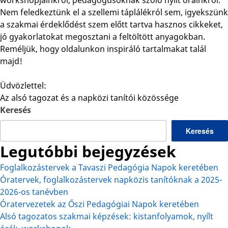
workshopjainkról, pedagógusoknak szóló nyílt óráinkról.
Nem feledkeztünk el a szellemi táplálékról sem, igyekszünk
a szakmai érdeklődést szem előtt tartva hasznos cikkeket,
jó gyakorlatokat megosztani a feltöltött anyagokban.
Reméljük, hogy oldalunkon inspiráló tartalmakat talál
majd!
Üdvözlettel:
Az alsó tagozat és a napközi tanítói közössége
Keresés
Keresés
Legutóbbi bejegyzések
Foglalkozástervek a Tavaszi Pedagógia Napok keretében
Óratervek, foglalkozástervek napközis tanítóknak a 2025-
2026-os tanévben
Óratervezetek az Őszi Pedagógiai Napok keretében
Alsó tagozatos szakmai képzések: kistanfolyamok, nyílt