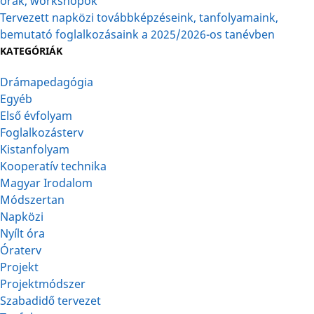
órák, workshopok
Tervezett napközi továbbképzéseink, tanfolyamaink,
bemutató foglalkozásaink a 2025/2026-os tanévben
KATEGÓRIÁK
Drámapedagógia
Egyéb
Első évfolyam
Foglalkozásterv
Kistanfolyam
Kooperatív technika
Magyar Irodalom
Módszertan
Napközi
Nyílt óra
Óraterv
Projekt
Projektmódszer
Szabadidő tervezet