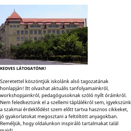
KEDVES LÁTOGATÓNK!
Szeretettel köszöntjük iskolánk alsó tagozatának
honlapján! Itt olvashat aktuális tanfolyamainkról,
workshopjainkról, pedagógusoknak szóló nyílt óráinkról.
Nem feledkeztünk el a szellemi táplálékról sem, igyekszünk
a szakmai érdeklődést szem előtt tartva hasznos cikkeket,
jó gyakorlatokat megosztani a feltöltött anyagokban.
Reméljük, hogy oldalunkon inspiráló tartalmakat talál
majd!