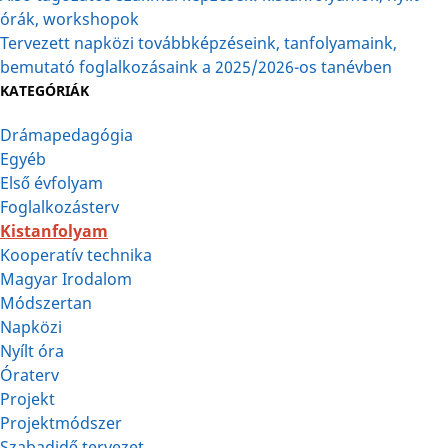
órák, workshopok
Tervezett napközi továbbképzéseink, tanfolyamaink,
bemutató foglalkozásaink a 2025/2026-os tanévben
KATEGÓRIÁK
Drámapedagógia
Egyéb
Első évfolyam
Foglalkozásterv
Kistanfolyam
Kooperatív technika
Magyar Irodalom
Módszertan
Napközi
Nyílt óra
Óraterv
Projekt
Projektmódszer
Szabadidő tervezet