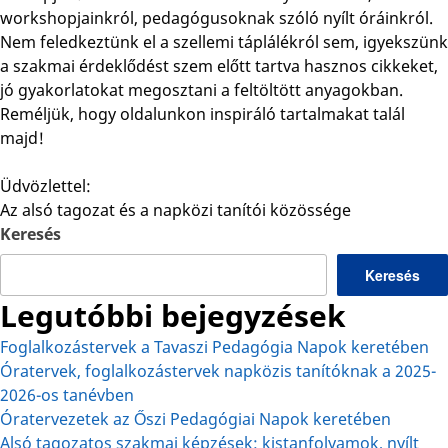
workshopjainkról, pedagógusoknak szóló nyílt óráinkról.
Nem feledkeztünk el a szellemi táplálékról sem, igyekszünk
a szakmai érdeklődést szem előtt tartva hasznos cikkeket,
jó gyakorlatokat megosztani a feltöltött anyagokban.
Reméljük, hogy oldalunkon inspiráló tartalmakat talál
majd!
Üdvözlettel:
Az alsó tagozat és a napközi tanítói közössége
Keresés
Keresés
Legutóbbi bejegyzések
Foglalkozástervek a Tavaszi Pedagógia Napok keretében
Óratervek, foglalkozástervek napközis tanítóknak a 2025-
2026-os tanévben
Óratervezetek az Őszi Pedagógiai Napok keretében
Alsó tagozatos szakmai képzések: kistanfolyamok, nyílt