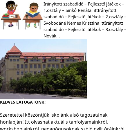
Irányított szabadidő – Fejlesztő játékok –
1.osztály – Sinkó Renáta: ittIrányított
szabadidő – Fejlesztő játékok – 2.osztály –
Svobodáné Nemes Krisztina ittIrányított
szabadidő – Fejlesztő játékok – 3.osztály –
Novák…
KEDVES LÁTOGATÓNK!
Szeretettel köszöntjük iskolánk alsó tagozatának
honlapján! Itt olvashat aktuális tanfolyamainkról,
workshopjainkról, pedagógusoknak szóló nyílt óráinkról.