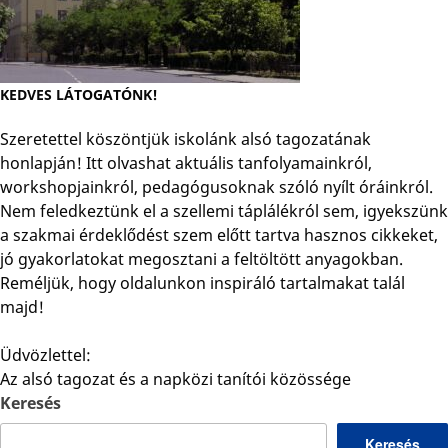
KEDVES LÁTOGATÓNK!
Szeretettel köszöntjük iskolánk alsó tagozatának
honlapján! Itt olvashat aktuális tanfolyamainkról,
workshopjainkról, pedagógusoknak szóló nyílt óráinkról.
Nem feledkeztünk el a szellemi táplálékról sem, igyekszünk
a szakmai érdeklődést szem előtt tartva hasznos cikkeket,
jó gyakorlatokat megosztani a feltöltött anyagokban.
Reméljük, hogy oldalunkon inspiráló tartalmakat talál
majd!
Üdvözlettel:
Az alsó tagozat és a napközi tanítói közössége
Keresés
Keresés