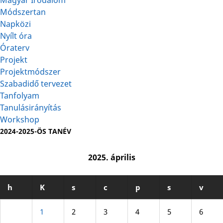
Magyar Irodalom
Módszertan
Napközi
Nyílt óra
Óraterv
Projekt
Projektmódszer
Szabadidő tervezet
Tanfolyam
Tanulásirányítás
Workshop
2024-2025-ÖS TANÉV
2025. április
h
K
s
c
p
s
v
1
2
3
4
5
6